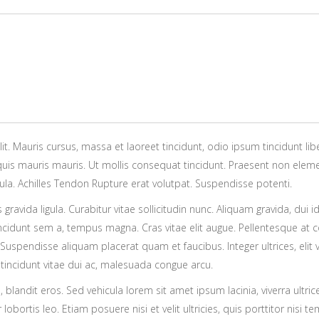
t. Mauris cursus, massa et laoreet tincidunt, odio ipsum tincidunt lib
quis mauris mauris. Ut mollis consequat tincidunt. Praesent non elemen
cula. Achilles Tendon Rupture erat volutpat. Suspendisse potenti.
gravida ligula. Curabitur vitae sollicitudin nunc. Aliquam gravida, dui id
incidunt sem a, tempus magna. Cras vitae elit augue. Pellentesque at c
Suspendisse aliquam placerat quam et faucibus. Integer ultrices, elit v
, tincidunt vitae dui ac, malesuada congue arcu.
blandit eros. Sed vehicula lorem sit amet ipsum lacinia, viverra ultrices
r lobortis leo. Etiam posuere nisi et velit ultricies, quis porttitor ni