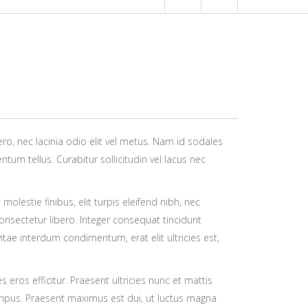
ero, nec lacinia odio elit vel metus. Nam id sodales
tum tellus. Curabitur sollicitudin vel lacus nec
 molestie finibus, elit turpis eleifend nibh, nec
onsectetur libero. Integer consequat tincidunt
itae interdum condimentum, erat elit ultricies est,
 eros efficitur. Praesent ultricies nunc et mattis
si tempus. Praesent maximus est dui, ut luctus magna