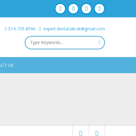
514-739-8596
expert.dental.lab.vk@gmail.com
CT US