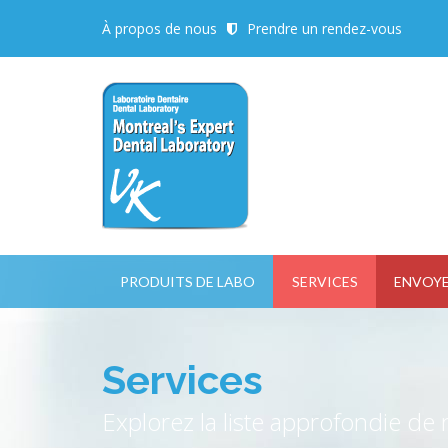
À propos de nous
Prendre un rendez-vous
PRODUITS DE LABO
SERVICES
ENVOYE
Fermer le formulaire de rendez-vous
Services
Explorez la liste approfondie de 